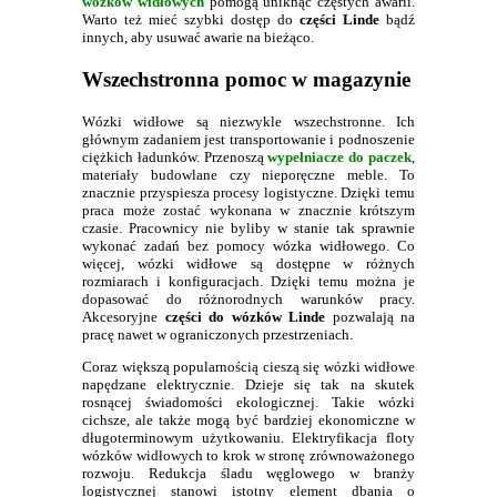
wózków widłowych
pomogą uniknąć częstych awarii.
Warto też mieć szybki dostęp do
części Linde
bądź
innych, aby usuwać awarie na bieżąco.
Wszechstronna pomoc w magazynie
Wózki widłowe są niezwykle wszechstronne. Ich
głównym zadaniem jest transportowanie i podnoszenie
ciężkich ładunków. Przenoszą
wypełniacze do paczek
,
materiały budowlane czy nieporęczne meble. To
znacznie przyspiesza procesy logistyczne. Dzięki temu
praca może zostać wykonana w znacznie krótszym
czasie. Pracownicy nie byliby w stanie tak sprawnie
wykonać zadań bez pomocy wózka widłowego. Co
więcej, wózki widłowe są dostępne w różnych
rozmiarach i konfiguracjach. Dzięki temu można je
dopasować do różnorodnych warunków pracy.
Akcesoryjne
części do wózków Linde
pozwalają na
pracę nawet w ograniczonych przestrzeniach.
Coraz większą popularnością cieszą się wózki widłowe
napędzane elektrycznie. Dzieje się tak na skutek
rosnącej świadomości ekologicznej. Takie wózki
cichsze, ale także mogą być bardziej ekonomiczne w
długoterminowym użytkowaniu. Elektryfikacja floty
wózków widłowych to krok w stronę zrównoważonego
rozwoju. Redukcja śladu węglowego w branży
logistycznej stanowi istotny element dbania o