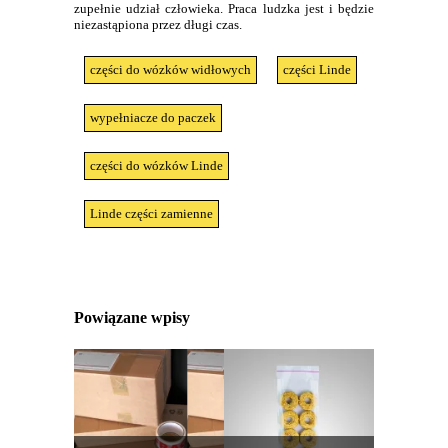
zupełnie udział człowieka. Praca ludzka jest i będzie
niezastąpiona przez długi czas.
części do wózków widłowych
części Linde
wypełniacze do paczek
części do wózków Linde
Linde części zamienne
Powiązane wpisy