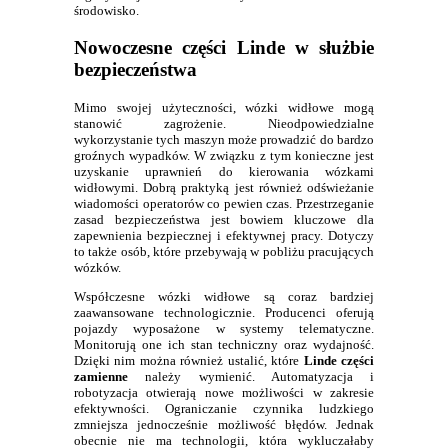
środowisko.
Nowoczesne części Linde w służbie
bezpieczeństwa
Mimo swojej użyteczności, wózki widłowe mogą
stanowić zagrożenie. Nieodpowiedzialne
wykorzystanie tych maszyn może prowadzić do bardzo
groźnych wypadków. W związku z tym konieczne jest
uzyskanie uprawnień do kierowania wózkami
widłowymi. Dobrą praktyką jest również odświeżanie
wiadomości operatorów co pewien czas. Przestrzeganie
zasad bezpieczeństwa jest bowiem kluczowe dla
zapewnienia bezpiecznej i efektywnej pracy. Dotyczy
to także osób, które przebywają w pobliżu pracujących
wózków.
Współczesne wózki widłowe są coraz bardziej
zaawansowane technologicznie. Producenci oferują
pojazdy wyposażone w systemy telematyczne.
Monitorują one ich stan techniczny oraz wydajność.
Dzięki nim można również ustalić, które
Linde części
zamienne
należy wymienić. Automatyzacja i
robotyzacja otwierają nowe możliwości w zakresie
efektywności. Ograniczanie czynnika ludzkiego
zmniejsza jednocześnie możliwość błędów. Jednak
obecnie nie ma technologii, która wykluczałaby